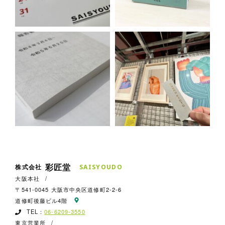
彩匠堂
株式会社
S
A
I
S
Y
O
U
D
O
大阪本社
/
〒541-0045 大阪市中央区道修町2-2-6
道修町後藤ビル4階
TEL：
06-6209-3550
東京営業所
/