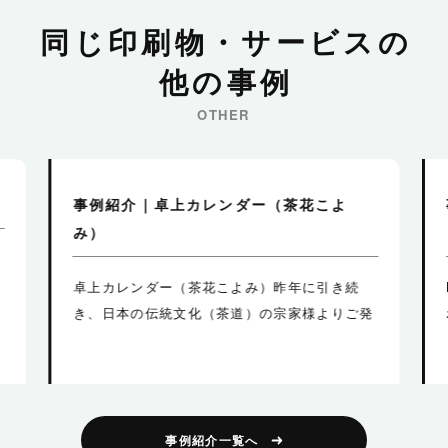
同
じ
印
刷
物
・
サ
ー
ビ
ス
の
他
の
事
例
OTHER
事例紹介｜卓上カレンダー（茶花こよ
み）
発
ワ
卓上カレンダー（茶花こよみ）昨年に引き続
き、日本の伝統文化（茶道）の宗家様よりご発
注をいただきまして、オリジナル卓上カレンダ
ー（茶花こよみ）を作成させ…
事例紹介一覧へ