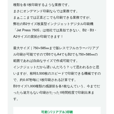
種類を各1枚印刷するような業務です。
まさにオンデマンド印刷ならでは業務です。
まぁここまでは正直どこでも印刷できる業務ですが、
弊社のB2サイズ枚葉型インクジェットデジタル印刷機
「Jet Press 750S」は他社では真似できない、B2・B3・
A2サイズの賞状が印刷できます！
最大サイズ｜750×585㎜まで版レスでフルカラーバリアブ
ル印刷が可能ですのでB5でもA4でもB2でも750×585㎜の
範囲であれば自由なサイズで作成可能です。
インクジェットだから遅いんだろう？って思われるかと思
いますが、枚時3,500枚のスピードで印刷できる機械ですの
で、約0.97秒毎に1枚印刷される計算です。
B3サイズ1,000種類の感謝状を各1枚なんていう、今までだ
ったら途方もない印刷がたった1時間程度で印刷出来ま
す。