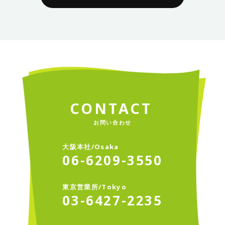
C
O
N
T
A
C
T
お問い合わせ
大
阪
本
社
/
O
s
a
k
a
0
6
-
6
2
0
9
-
3
5
5
0
東
京
営
業
所
/
T
o
k
y
o
0
3
-
6
4
2
7
-
2
2
3
5