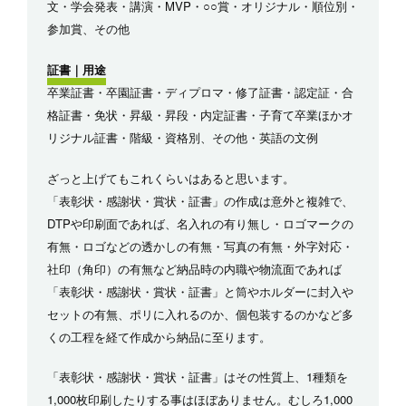
文・学会発表・講演・MVP・○○賞・オリジナル・順位別・
参加賞、その他
証書｜用途
卒業証書・卒園証書・ディプロマ・修了証書・認定証・合
格証書・免状・昇級・昇段・内定証書・子育て卒業ほかオ
リジナル証書・階級・資格別、その他・英語の文例
ざっと上げてもこれくらいはあると思います。
「表彰状・感謝状・賞状・証書」の作成は意外と複雑で、
DTPや印刷面であれば、名入れの有り無し・ロゴマークの
有無・ロゴなどの透かしの有無・写真の有無・外字対応・
社印（角印）の有無など納品時の内職や物流面であれば
「表彰状・感謝状・賞状・証書」と筒やホルダーに封入や
セットの有無、ポリに入れるのか、個包装するのかなど多
くの工程を経て作成から納品に至ります。
「表彰状・感謝状・賞状・証書」はその性質上、1種類を
1,000枚印刷したりする事はほぼありません。むしろ1,000