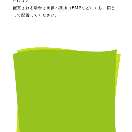
付けなど）
配置される場合は画像へ変換（BMPなどに）し、図と
して配置してください。
大
阪
本
社
/
O
s
a
k
a
0
6
-
6
2
0
9
-
3
5
5
0
東
京
営
業
所
/
T
o
k
y
o
0
3
-
6
4
2
7
-
2
2
3
5