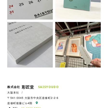
彩匠堂
株式会社
S
A
I
S
Y
O
U
D
O
大阪本社
/
〒541-0045 大阪市中央区道修町2-2-6
道修町後藤ビル4階