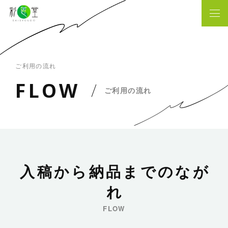
ご利用の流れ
F
L
O
W
ご利用の流れ
入
稿
か
ら
納
品
ま
で
の
な
が
れ
FLOW