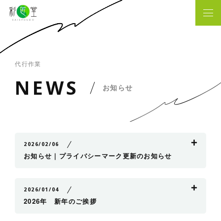
代行作業
N
E
W
S
お知らせ
2
0
2
6
/
0
2
/
0
6
お知らせ｜プライバシーマーク更新のお知らせ
株式会社彩匠堂は、一般財団法人日本情報経済社会推進協会
2
0
2
6
/
0
1
/
0
4
（JIPDEC）が認定する「プライバシーマーク（Pマーク）」につ
2026年 新年のご挨拶
いて、