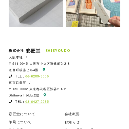
彩匠堂
株式会社
S
A
I
S
Y
O
U
D
O
大阪本社
/
〒541-0045 大阪市中央区道修町2-2-6
道修町後藤ビル4階
TEL：
06-6209-3550
東京営業所
/
〒150-0002 東京都渋谷区渋谷2-4-2
Shibuya I bldg.2階
TEL：
03-6427-2235
彩匠堂について
会社概要
印刷について
お知らせ