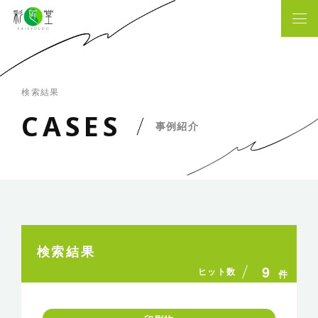
検索結果
C
A
S
E
S
事例紹介
検索結果
9
ヒット数
件