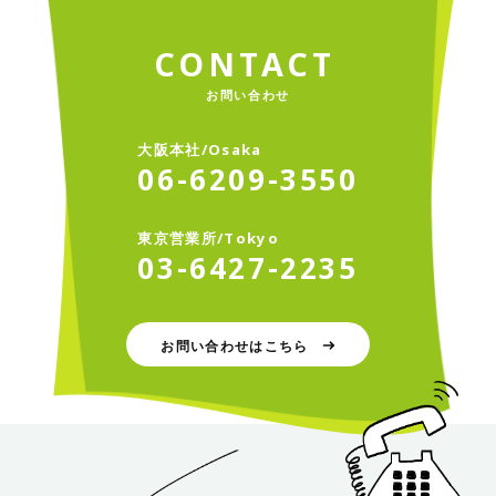
C
O
N
T
A
C
T
お問い合わせ
大
阪
本
社
/
O
s
a
k
a
0
6
-
6
2
0
9
-
3
5
5
0
東
京
営
業
所
/
T
o
k
y
o
0
3
-
6
4
2
7
-
2
2
3
5
お問い合わせはこちら