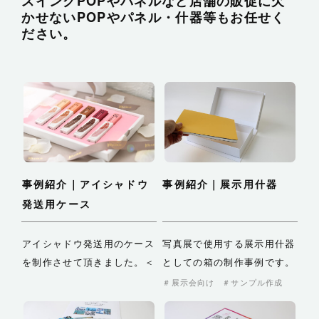
スイングPOPやパネルなど店舗の販促に欠
かせないPOPやパネル・什器等もお任せく
ださい。
事例紹介｜アイシャドウ
事例紹介｜展示用什器
発送用ケース
アイシャドウ発送用のケース
写真展で使用する展示用什器
を制作させて頂きました。＜
としての箱の制作事例です。
クライアン…
個展における夫婦箱…
展示会向け
サンプル作成