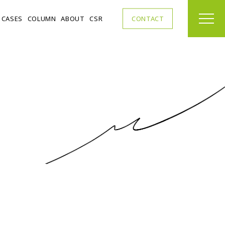
C
A
S
E
S
C
O
L
U
M
N
A
B
O
U
T
C
S
R
C
O
N
T
A
C
T