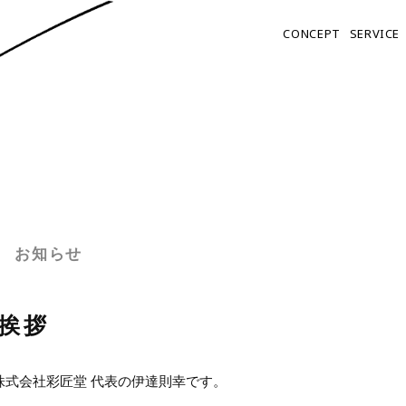
C
O
N
C
E
P
T
S
E
R
V
I
C
E
グ
ロ
ー
バ
ル
メ
ニ
ュ
ー
お知らせ
ご挨拶
株式会社彩匠堂 代表の伊達則幸です。