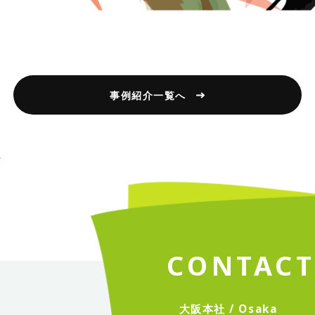
事例紹介一覧へ
C
O
N
T
A
C
大
阪
本
社
/
O
s
a
k
a