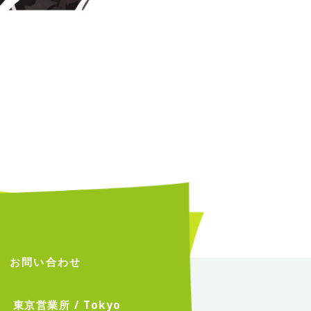
T
お問い合わせ
東
京
営
業
所
/
T
o
k
y
o