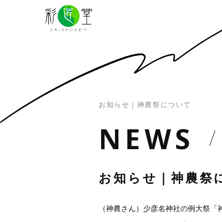
お知らせ｜神農祭について
N
E
W
S
お知らせ｜神農祭
（神農さん）少彦名神社の例大祭「