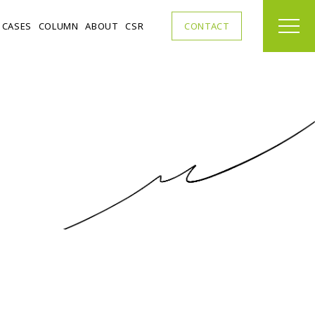
C
A
S
E
S
C
O
L
U
M
N
A
B
O
U
T
C
S
R
C
O
N
T
A
C
T