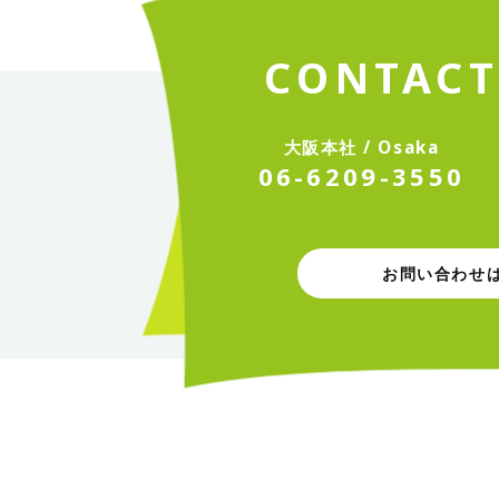
C
O
N
T
A
C
大
阪
本
社
/
O
s
a
k
a
0
6
-
6
2
0
9
-
3
5
5
0
お問い合わせ