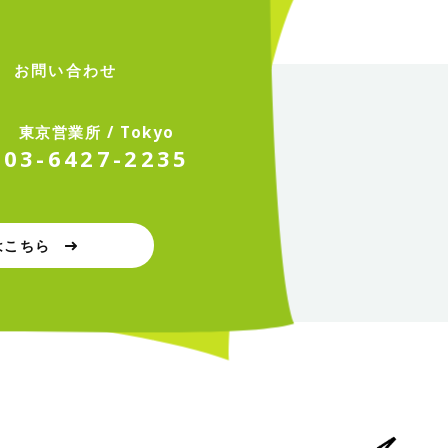
T
お問い合わせ
東
京
営
業
所
/
T
o
k
y
o
0
3
-
6
4
2
7
-
2
2
3
5
はこちら