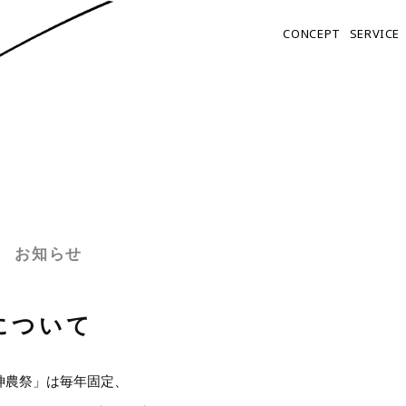
C
O
N
C
E
P
T
S
E
R
V
I
C
E
グ
ロ
ー
バ
ル
メ
ニ
ュ
ー
お知らせ
について
神農祭」は毎年固定、